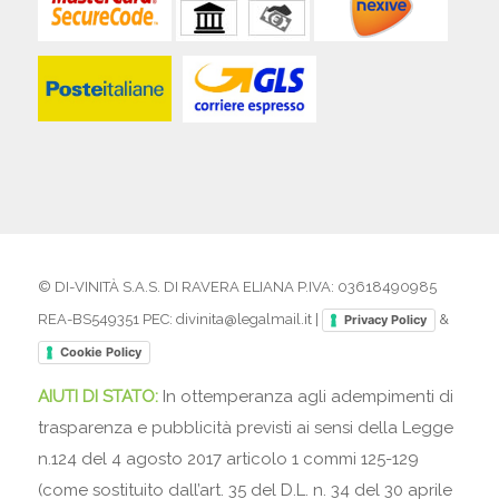
© DI-VINITÀ S.A.S. DI RAVERA ELIANA P.IVA: 03618490985
REA-BS549351 PEC: divinita@legalmail.it |
&
Privacy Policy
Cookie Policy
AIUTI DI STATO:
In ottemperanza agli adempimenti di
trasparenza e pubblicità previsti ai sensi della Legge
n.124 del 4 agosto 2017 articolo 1 commi 125-129
(come sostituito dall’art. 35 del D.L. n. 34 del 30 aprile