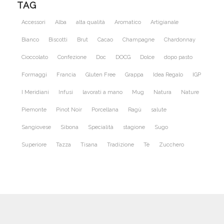
TAG
Accessori
Alba
alta qualità
Aromatico
Artigianale
Bianco
Biscotti
Brut
Cacao
Champagne
Chardonnay
Cioccolato
Confezione
Doc
DOCG
Dolce
dopo pasto
Formaggi
Francia
Gluten Free
Grappa
Idea Regalo
IGP
I Meridiani
Infusi
lavorati a mano
Mug
Natura
Nature
Piemonte
Pinot Noir
Porcellana
Ragù
salute
Sangiovese
Sibona
Specialità
stagione
Sugo
Superiore
Tazza
Tisana
Tradizione
Tè
Zucchero