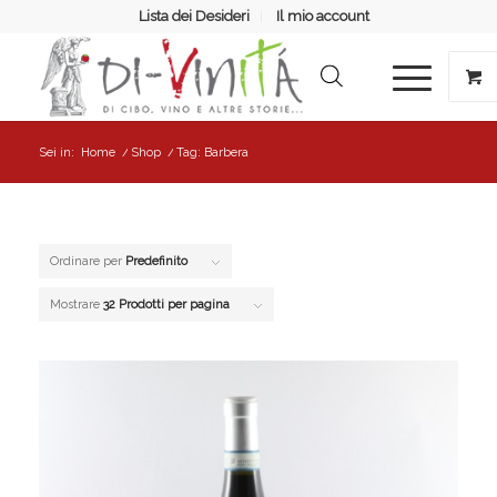
Lista dei Desideri
Il mio account
Sei in:
Home
/
Shop
/
Tag: Barbera
Ordinare per
Predefinito
Mostrare
32 Prodotti per pagina