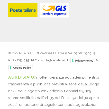
© DI-VINITÀ S.A.S. DI RAVERA ELIANA P.IVA: 03618490985
REA-BS549351 PEC: divinita@legalmail.it |
&
Privacy Policy
Cookie Policy
AIUTI DI STATO:
In ottemperanza agli adempimenti di
trasparenza e pubblicità previsti ai sensi della Legge
n.124 del 4 agosto 2017 articolo 1 commi 125-129
(come sostituito dall’art. 35 del D.L. n. 34 del 30 aprile
2019), si riportano di seguito contributi, agevolazioni