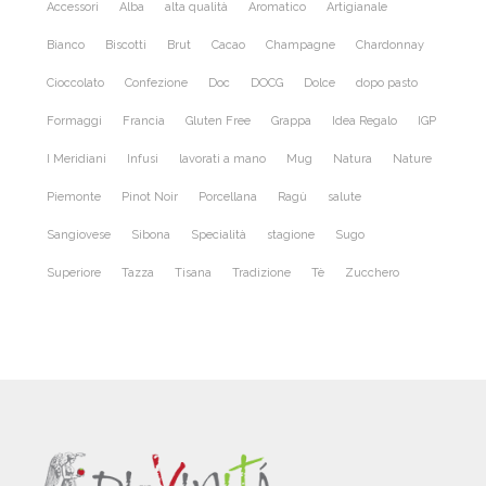
Accessori
Alba
alta qualità
Aromatico
Artigianale
Bianco
Biscotti
Brut
Cacao
Champagne
Chardonnay
Cioccolato
Confezione
Doc
DOCG
Dolce
dopo pasto
Formaggi
Francia
Gluten Free
Grappa
Idea Regalo
IGP
I Meridiani
Infusi
lavorati a mano
Mug
Natura
Nature
Piemonte
Pinot Noir
Porcellana
Ragù
salute
Sangiovese
Sibona
Specialità
stagione
Sugo
Superiore
Tazza
Tisana
Tradizione
Tè
Zucchero