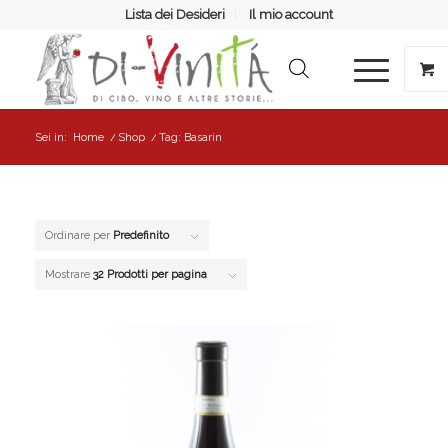
Lista dei Desideri
Il mio account
Sei in:
Home
/
Shop
/
Tag: Basarin
Ordinare per
Predefinito
Mostrare
32 Prodotti per pagina