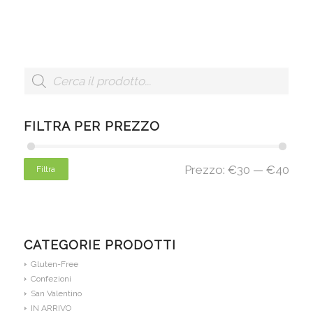
FILTRA PER PREZZO
Prezzo:
€30
—
€40
Filtra
CATEGORIE PRODOTTI
Gluten-Free
Confezioni
San Valentino
IN ARRIVO