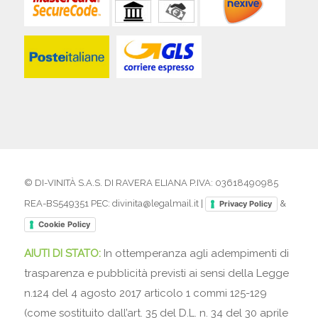
© DI-VINITÀ S.A.S. DI RAVERA ELIANA P.IVA: 03618490985
REA-BS549351 PEC: divinita@legalmail.it |
&
Privacy Policy
Cookie Policy
AIUTI DI STATO:
In ottemperanza agli adempimenti di
trasparenza e pubblicità previsti ai sensi della Legge
n.124 del 4 agosto 2017 articolo 1 commi 125-129
(come sostituito dall’art. 35 del D.L. n. 34 del 30 aprile