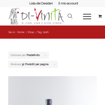
Lista dei Desideri
Il mio account
Sei in:
Home
/
Shop
/
Tag: botti
Ordinare per
Predefinito
Mostrare
32 Prodotti per pagina