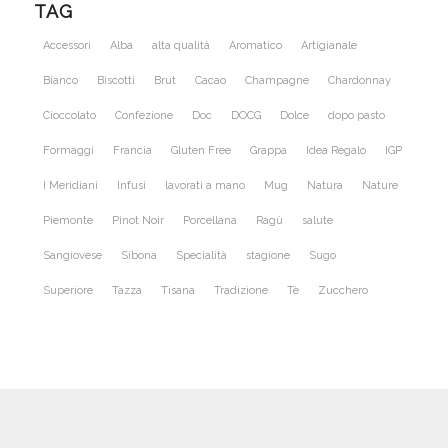
TAG
Accessori
Alba
alta qualità
Aromatico
Artigianale
Bianco
Biscotti
Brut
Cacao
Champagne
Chardonnay
Cioccolato
Confezione
Doc
DOCG
Dolce
dopo pasto
Formaggi
Francia
Gluten Free
Grappa
Idea Regalo
IGP
I Meridiani
Infusi
lavorati a mano
Mug
Natura
Nature
Piemonte
Pinot Noir
Porcellana
Ragù
salute
Sangiovese
Sibona
Specialità
stagione
Sugo
Superiore
Tazza
Tisana
Tradizione
Tè
Zucchero