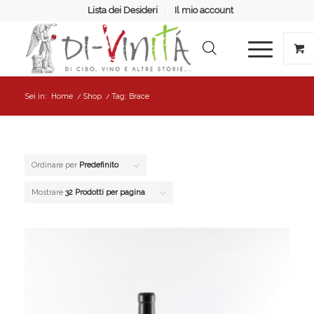
Lista dei Desideri
Il mio account
Sei in:
Home
/
Shop
/
Tag: Brace
Ordinare per
Predefinito
Mostrare
32 Prodotti per pagina