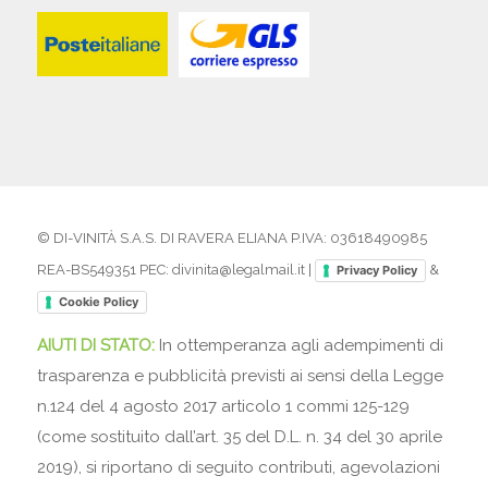
© DI-VINITÀ S.A.S. DI RAVERA ELIANA P.IVA: 03618490985
REA-BS549351 PEC: divinita@legalmail.it |
&
Privacy Policy
Cookie Policy
AIUTI DI STATO:
In ottemperanza agli adempimenti di
trasparenza e pubblicità previsti ai sensi della Legge
n.124 del 4 agosto 2017 articolo 1 commi 125-129
(come sostituito dall’art. 35 del D.L. n. 34 del 30 aprile
2019), si riportano di seguito contributi, agevolazioni