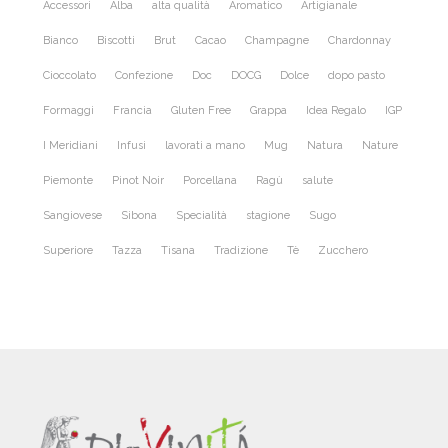
Accessori
Alba
alta qualità
Aromatico
Artigianale
Bianco
Biscotti
Brut
Cacao
Champagne
Chardonnay
Cioccolato
Confezione
Doc
DOCG
Dolce
dopo pasto
Formaggi
Francia
Gluten Free
Grappa
Idea Regalo
IGP
I Meridiani
Infusi
lavorati a mano
Mug
Natura
Nature
Piemonte
Pinot Noir
Porcellana
Ragù
salute
Sangiovese
Sibona
Specialità
stagione
Sugo
Superiore
Tazza
Tisana
Tradizione
Tè
Zucchero