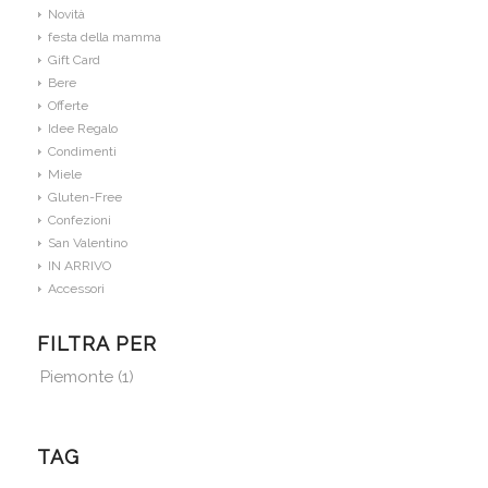
Novità
festa della mamma
Gift Card
Bere
Offerte
Idee Regalo
Condimenti
Miele
Gluten-Free
Confezioni
San Valentino
IN ARRIVO
Accessori
FILTRA PER
Piemonte
(1)
TAG