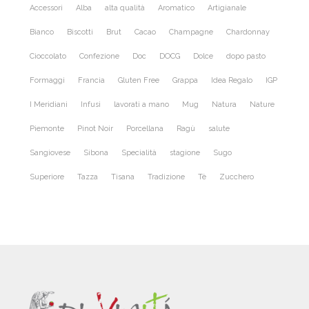
Accessori
Alba
alta qualità
Aromatico
Artigianale
Bianco
Biscotti
Brut
Cacao
Champagne
Chardonnay
Cioccolato
Confezione
Doc
DOCG
Dolce
dopo pasto
Formaggi
Francia
Gluten Free
Grappa
Idea Regalo
IGP
I Meridiani
Infusi
lavorati a mano
Mug
Natura
Nature
Piemonte
Pinot Noir
Porcellana
Ragù
salute
Sangiovese
Sibona
Specialità
stagione
Sugo
Superiore
Tazza
Tisana
Tradizione
Tè
Zucchero