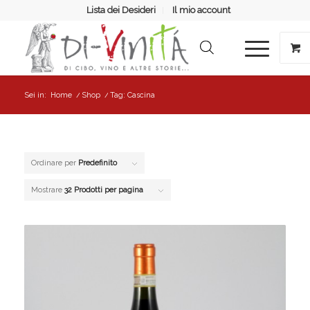
Lista dei Desideri
Il mio account
Sei in:
Home
/
Shop
/
Tag: Cascina
Ordinare per
Predefinito
Mostrare
32 Prodotti per pagina