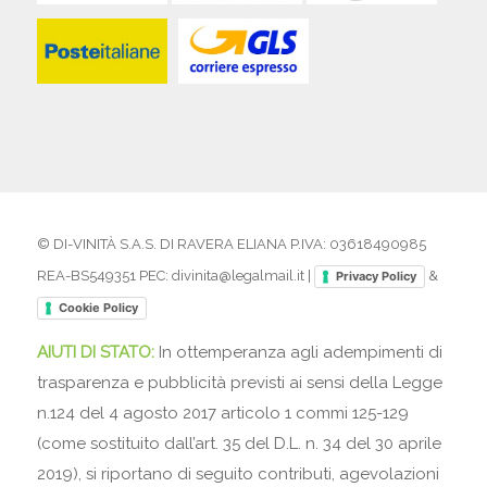
© DI-VINITÀ S.A.S. DI RAVERA ELIANA P.IVA: 03618490985
REA-BS549351 PEC: divinita@legalmail.it |
&
Privacy Policy
Cookie Policy
AIUTI DI STATO:
In ottemperanza agli adempimenti di
trasparenza e pubblicità previsti ai sensi della Legge
n.124 del 4 agosto 2017 articolo 1 commi 125-129
(come sostituito dall’art. 35 del D.L. n. 34 del 30 aprile
2019), si riportano di seguito contributi, agevolazioni