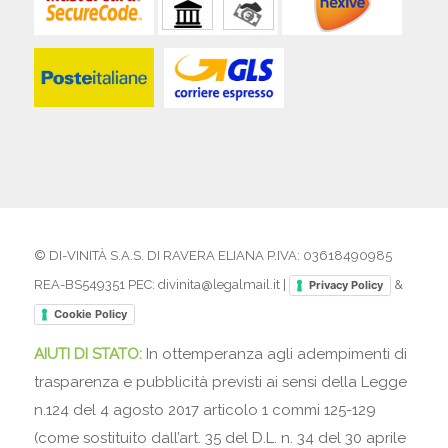
© DI-VINITÀ S.A.S. DI RAVERA ELIANA P.IVA: 03618490985
REA-BS549351 PEC: divinita@legalmail.it |
&
Privacy Policy
Cookie Policy
AIUTI DI STATO:
In ottemperanza agli adempimenti di
trasparenza e pubblicità previsti ai sensi della Legge
n.124 del 4 agosto 2017 articolo 1 commi 125-129
(come sostituito dall’art. 35 del D.L. n. 34 del 30 aprile