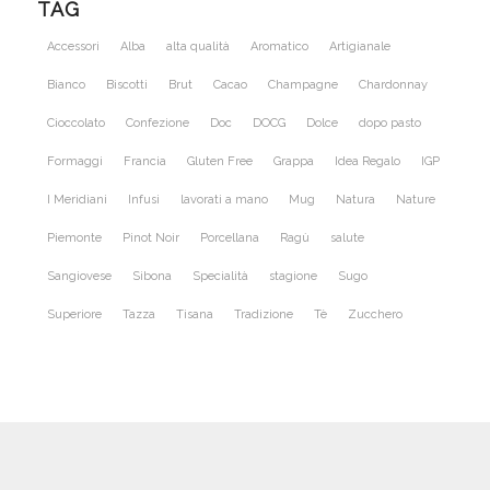
TAG
Accessori
Alba
alta qualità
Aromatico
Artigianale
Bianco
Biscotti
Brut
Cacao
Champagne
Chardonnay
Cioccolato
Confezione
Doc
DOCG
Dolce
dopo pasto
Formaggi
Francia
Gluten Free
Grappa
Idea Regalo
IGP
I Meridiani
Infusi
lavorati a mano
Mug
Natura
Nature
Piemonte
Pinot Noir
Porcellana
Ragù
salute
Sangiovese
Sibona
Specialità
stagione
Sugo
Superiore
Tazza
Tisana
Tradizione
Tè
Zucchero