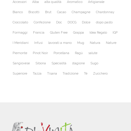
Accessori
Alba
alta qualità
Aromatico
Artigianale
Bianco
Biscotti
Brut
Cacao
Champagne
Chardonnay
Cioccolato
Confezione
Doc
DOCG
Dolce
dopo pasto
Formaggi
Francia
Gluten Free
Grappa
Idea Regalo
IGP
I Meridiani
Infusi
lavorati a mano
Mug
Natura
Nature
Piemonte
Pinot Noir
Porcellana
Ragù
salute
Sangiovese
Sibona
Specialità
stagione
Sugo
Superiore
Tazza
Tisana
Tradizione
Tè
Zucchero