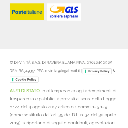
© DI-VINITÀ S.A.S. DI RAVERA ELIANA P.IVA: 03618490985
REA-BS549351 PEC: divinita@legalmail.it |
&
Privacy Policy
Cookie Policy
AIUTI DI STATO:
In ottemperanza agli adempimenti di
trasparenza e pubblicità previsti ai sensi della Legge
n.124 del 4 agosto 2017 articolo 1 commi 125-129
(come sostituito dall’art. 35 del D.L. n. 34 del 30 aprile
2019), si riportano di seguito contributi, agevolazioni