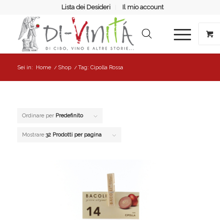
Lista dei Desideri
Il mio account
Sei in:
Home
/
Shop
/
Tag: Cipolla Rossa
Ordinare per
Predefinito
Mostrare
32 Prodotti per pagina