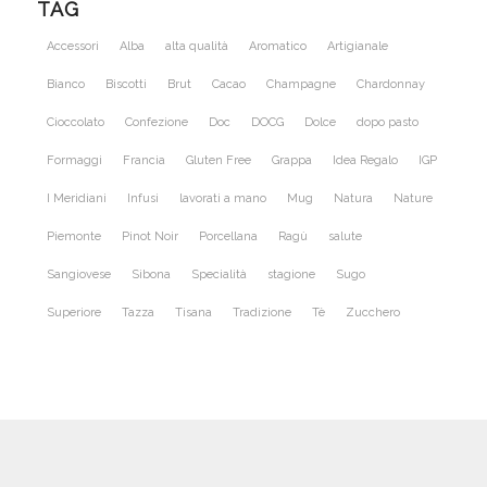
TAG
Accessori
Alba
alta qualità
Aromatico
Artigianale
Bianco
Biscotti
Brut
Cacao
Champagne
Chardonnay
Cioccolato
Confezione
Doc
DOCG
Dolce
dopo pasto
Formaggi
Francia
Gluten Free
Grappa
Idea Regalo
IGP
I Meridiani
Infusi
lavorati a mano
Mug
Natura
Nature
Piemonte
Pinot Noir
Porcellana
Ragù
salute
Sangiovese
Sibona
Specialità
stagione
Sugo
Superiore
Tazza
Tisana
Tradizione
Tè
Zucchero