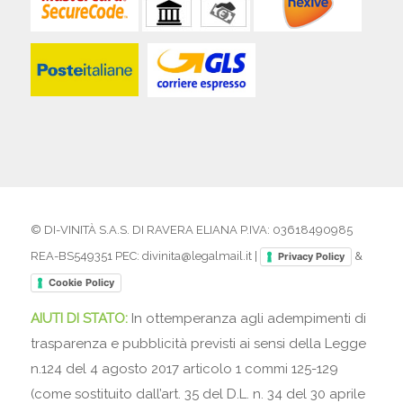
© DI-VINITÀ S.A.S. DI RAVERA ELIANA P.IVA: 03618490985
REA-BS549351 PEC: divinita@legalmail.it |
&
Privacy Policy
Cookie Policy
AIUTI DI STATO:
In ottemperanza agli adempimenti di
trasparenza e pubblicità previsti ai sensi della Legge
n.124 del 4 agosto 2017 articolo 1 commi 125-129
(come sostituito dall’art. 35 del D.L. n. 34 del 30 aprile