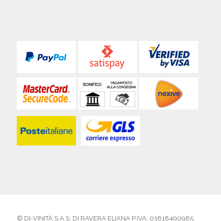
© DI-VINITÀ S.A.S. DI RAVERA ELIANA P.IVA: 03618490985