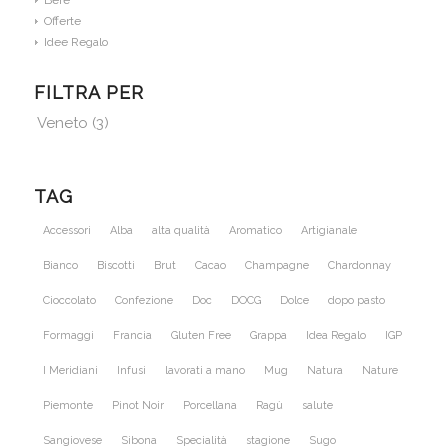
Offerte
Idee Regalo
FILTRA PER
Veneto
(3)
TAG
Accessori
Alba
alta qualità
Aromatico
Artigianale
Bianco
Biscotti
Brut
Cacao
Champagne
Chardonnay
Cioccolato
Confezione
Doc
DOCG
Dolce
dopo pasto
Formaggi
Francia
Gluten Free
Grappa
Idea Regalo
IGP
I Meridiani
Infusi
lavorati a mano
Mug
Natura
Nature
Piemonte
Pinot Noir
Porcellana
Ragù
salute
Sangiovese
Sibona
Specialità
stagione
Sugo