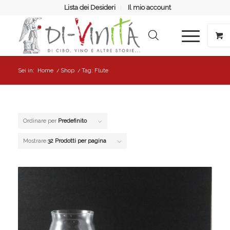
Lista dei Desideri
Il mio account
Sei in:
Home
/
Shop
/
Tag: Flute
Ordinare per
Predefinito
Mostrare
32 Prodotti per pagina