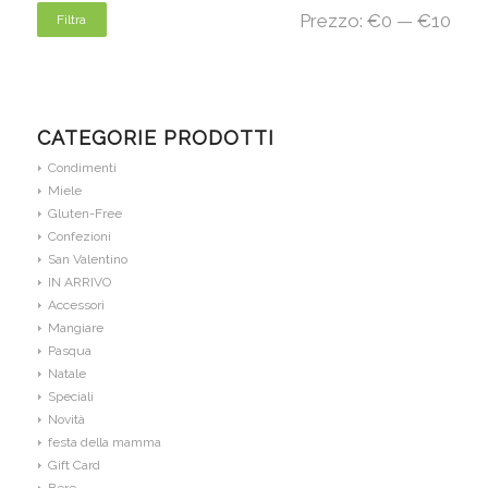
Prezzo:
€0
—
€10
Filtra
CATEGORIE PRODOTTI
Condimenti
Miele
Gluten-Free
Confezioni
San Valentino
IN ARRIVO
Accessori
Mangiare
Pasqua
Natale
Speciali
Novità
festa della mamma
Gift Card
Bere