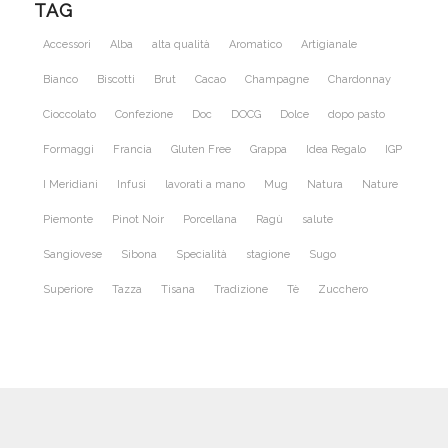
TAG
Accessori
Alba
alta qualità
Aromatico
Artigianale
Bianco
Biscotti
Brut
Cacao
Champagne
Chardonnay
Cioccolato
Confezione
Doc
DOCG
Dolce
dopo pasto
Formaggi
Francia
Gluten Free
Grappa
Idea Regalo
IGP
I Meridiani
Infusi
lavorati a mano
Mug
Natura
Nature
Piemonte
Pinot Noir
Porcellana
Ragù
salute
Sangiovese
Sibona
Specialità
stagione
Sugo
Superiore
Tazza
Tisana
Tradizione
Tè
Zucchero