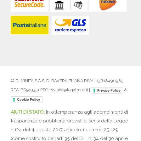
© DI-VINITÀ S.A.S. DI RAVERA ELIANA P.IVA: 03618490985
REA-BS549351 PEC: divinita@legalmail.it |
&
Privacy Policy
Cookie Policy
AIUTI DI STATO:
In ottemperanza agli adempimenti di
trasparenza e pubblicità previsti ai sensi della Legge
n.124 del 4 agosto 2017 articolo 1 commi 125-129
(come sostituito dall’art. 35 del D.L. n. 34 del 30 aprile