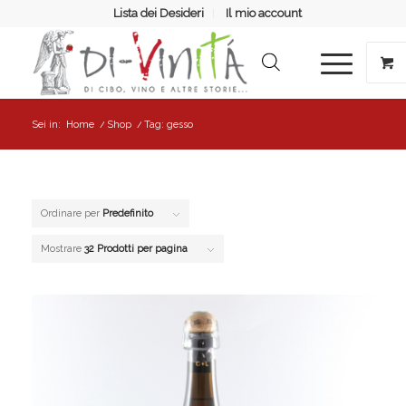
Lista dei Desideri
Il mio account
Sei in:
Home
/
Shop
/
Tag: gesso
Ordinare per
Predefinito
Mostrare
32 Prodotti per pagina