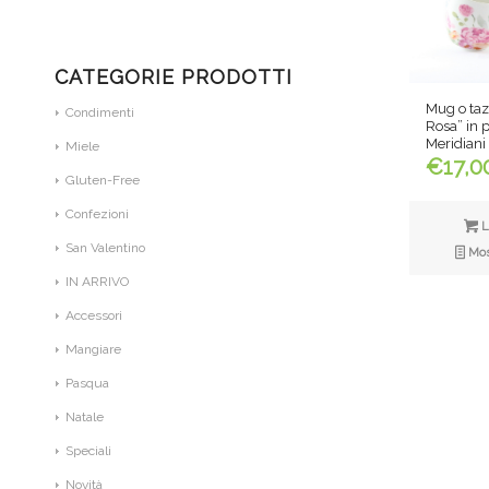
CATEGORIE PRODOTTI
Mug o tazz
Condimenti
Rosa” in p
Meridiani
Miele
€
17,0
Gluten-Free
Confezioni
L
San Valentino
Most
IN ARRIVO
Accessori
Mangiare
Pasqua
Natale
Speciali
Novità