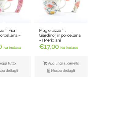
a “I Fiori
Mug o tazza “Il
orcellana – I
Giardino” in porcellana
– I Meridiani
0
€
17,00
iva inclusa
iva inclusa
eggi tutto
Aggiungi al carrello
ra dettagli
Mostra dettagli