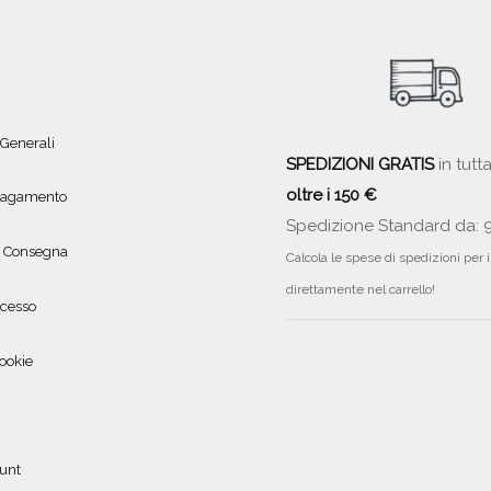
 Generali
SPEDIZIONI GRATIS
in tutta
oltre i 150 €
 pagamento
Spedizione Standard da: 
e Consegna
Calcola le spese di spedizioni per 
direttamente nel carrello!
ecesso
ookie
ount