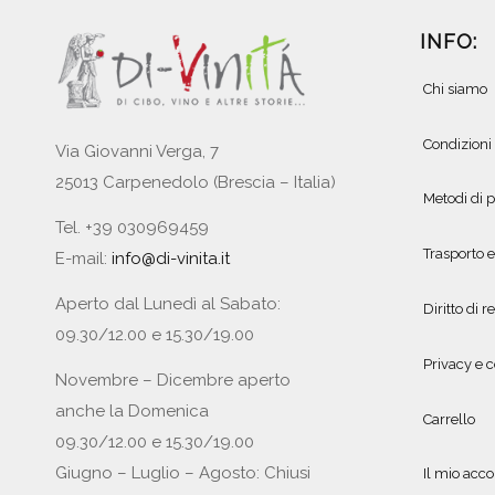
INFO:
Chi siamo
Condizioni
Via Giovanni Verga, 7
25013 Carpenedolo (Brescia – Italia)
Metodi di
Tel. +39 030969459
Trasporto 
E-mail:
info@di-vinita.it
Aperto dal Lunedì al Sabato:
Diritto di r
09.30/12.00 e 15.30/19.00
Privacy e c
Novembre – Dicembre aperto
anche la Domenica
Carrello
09.30/12.00 e 15.30/19.00
Giugno – Luglio – Agosto: Chiusi
Il mio acc