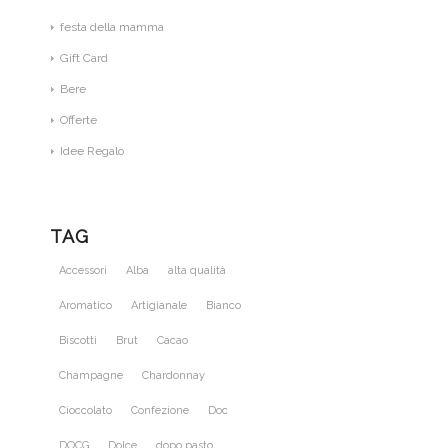
festa della mamma
Gift Card
Bere
Offerte
Idee Regalo
TAG
Accessori
Alba
alta qualità
Aromatico
Artigianale
Bianco
Biscotti
Brut
Cacao
Champagne
Chardonnay
Cioccolato
Confezione
Doc
DOCG
Dolce
dopo pasto