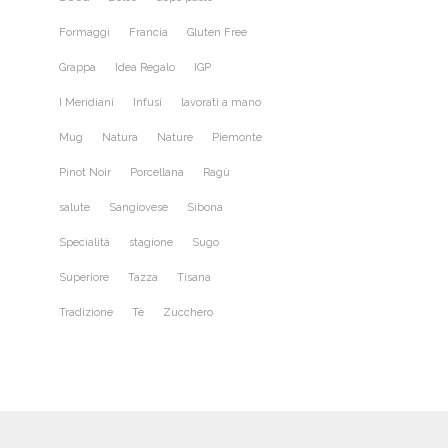
Formaggi
Francia
Gluten Free
Grappa
Idea Regalo
IGP
I Meridiani
Infusi
lavorati a mano
Mug
Natura
Nature
Piemonte
Pinot Noir
Porcellana
Ragù
salute
Sangiovese
Sibona
Specialità
stagione
Sugo
Superiore
Tazza
Tisana
Tradizione
Tè
Zucchero