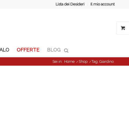
Lista dei Desideri
Il mio account
GALO
OFFERTE
BLOG
Sei in:
Home
/
Shop
/
Tag: Giardino