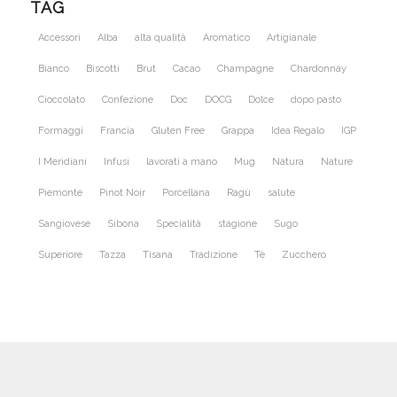
TAG
Accessori
Alba
alta qualità
Aromatico
Artigianale
Bianco
Biscotti
Brut
Cacao
Champagne
Chardonnay
Cioccolato
Confezione
Doc
DOCG
Dolce
dopo pasto
Formaggi
Francia
Gluten Free
Grappa
Idea Regalo
IGP
I Meridiani
Infusi
lavorati a mano
Mug
Natura
Nature
Piemonte
Pinot Noir
Porcellana
Ragù
salute
Sangiovese
Sibona
Specialità
stagione
Sugo
Superiore
Tazza
Tisana
Tradizione
Tè
Zucchero