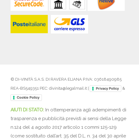
© DI-VINITÀ S.A.S. DI RAVERA ELIANA P.IVA: 03618490985
REA-BS549351 PEC: divinita@legalmail.it |
&
Privacy Policy
Cookie Policy
AIUTI DI STATO:
In ottemperanza agli adempimenti di
trasparenza e pubblicità previsti ai sensi della Legge
n.124 del 4 agosto 2017 articolo 1 commi 125-129
(come sostituito dall’art. 35 del D.L. n. 34 del 30 aprile