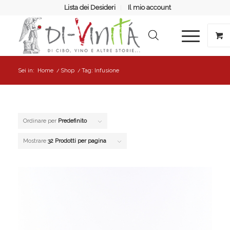
Lista dei Desideri
Il mio account
Sei in:
Home
/
Shop
/
Tag: Infusione
Ordinare per
Predefinito
Mostrare
32 Prodotti per pagina