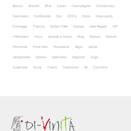
Bianco
Biscotti
Brut
Cacao
Champagne
Chardonnay
Cioccolato
Confezione
Doc
DOCG
Dolce
dopo pasto
Formaggi
Francia
Gluten Free
Grappa
Idea Regalo
IGP
I Meridiani
Infusi
lavorati a mano
Mug
Natura
Nature
Piemonte
Pinot Noir
Porcellana
Ragù
salute
Sangiovese
Sibona
Specialità
stagione
Sugo
Superiore
Tazza
Tisana
Tradizione
Tè
Zucchero