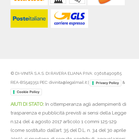
© DI-VINITÀ S.A.S. DI RAVERA ELIANA P.IVA: 03618490985
REA-BS549351 PEC: divinita@legalmail.it |
&
Privacy Policy
Cookie Policy
AIUTI DI STATO:
In ottemperanza agli adempimenti di
trasparenza e pubblicità previsti ai sensi della Legge
n.124 del 4 agosto 2017 articolo 1 commi 125-129
(come sostituito dall’art. 35 del D.L. n. 34 del 30 aprile