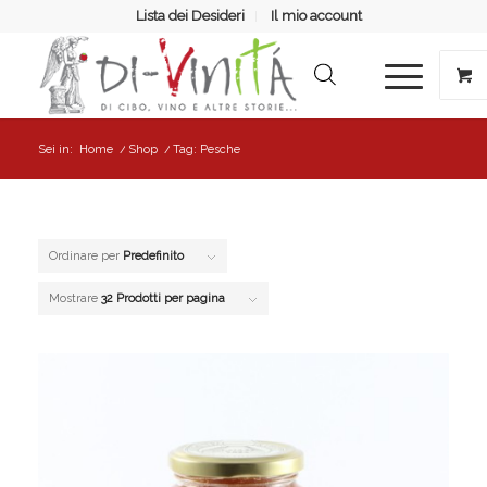
Lista dei Desideri
Il mio account
Sei in:
Home
/
Shop
/
Tag: Pesche
Ordinare per
Predefinito
Mostrare
32 Prodotti per pagina