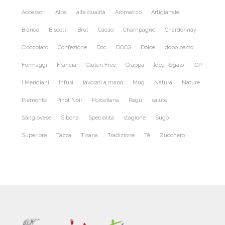
Accessori
Alba
alta qualità
Aromatico
Artigianale
Bianco
Biscotti
Brut
Cacao
Champagne
Chardonnay
Cioccolato
Confezione
Doc
DOCG
Dolce
dopo pasto
Formaggi
Francia
Gluten Free
Grappa
Idea Regalo
IGP
I Meridiani
Infusi
lavorati a mano
Mug
Natura
Nature
Piemonte
Pinot Noir
Porcellana
Ragù
salute
Sangiovese
Sibona
Specialità
stagione
Sugo
Superiore
Tazza
Tisana
Tradizione
Tè
Zucchero