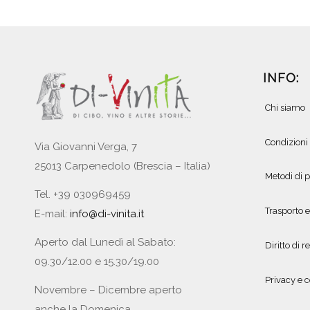
INFO:
Chi siamo
Condizioni
Via Giovanni Verga, 7
25013 Carpenedolo (Brescia – Italia)
Metodi di
Tel. +39 030969459
Trasporto 
E-mail:
info@di-vinita.it
Aperto dal Lunedì al Sabato:
Diritto di r
09.30/12.00 e 15.30/19.00
Privacy e c
Novembre – Dicembre aperto
anche la Domenica