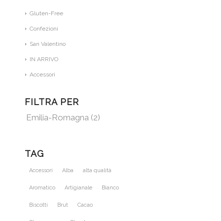
Gluten-Free
Confezioni
San Valentino
IN ARRIVO
Accessori
FILTRA PER
Emilia-Romagna
(2)
TAG
Accessori
Alba
alta qualità
Aromatico
Artigianale
Bianco
Biscotti
Brut
Cacao