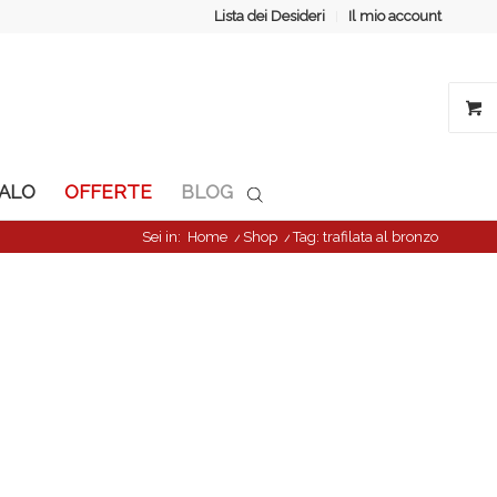
Lista dei Desideri
Il mio account
GALO
OFFERTE
BLOG
Sei in:
Home
/
Shop
/
Tag: trafilata al bronzo