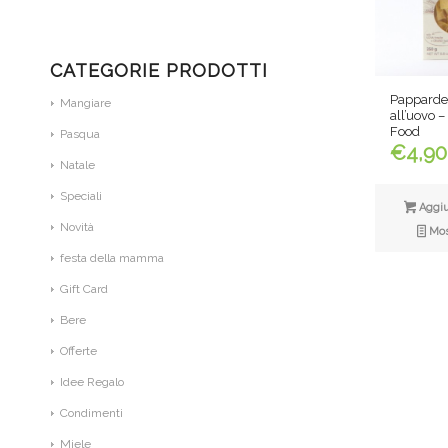
CATEGORIE PRODOTTI
Pappardel
Mangiare
all’uovo 
Food
Pasqua
€
4,90
Natale
Speciali
Aggiun
Novità
Most
festa della mamma
Gift Card
Bere
Offerte
Idee Regalo
Condimenti
Miele