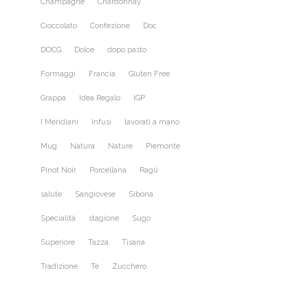
Champagne
Chardonnay
Cioccolato
Confezione
Doc
DOCG
Dolce
dopo pasto
Formaggi
Francia
Gluten Free
Grappa
Idea Regalo
IGP
I Meridiani
Infusi
lavorati a mano
Mug
Natura
Nature
Piemonte
Pinot Noir
Porcellana
Ragù
salute
Sangiovese
Sibona
Specialità
stagione
Sugo
Superiore
Tazza
Tisana
Tradizione
Tè
Zucchero