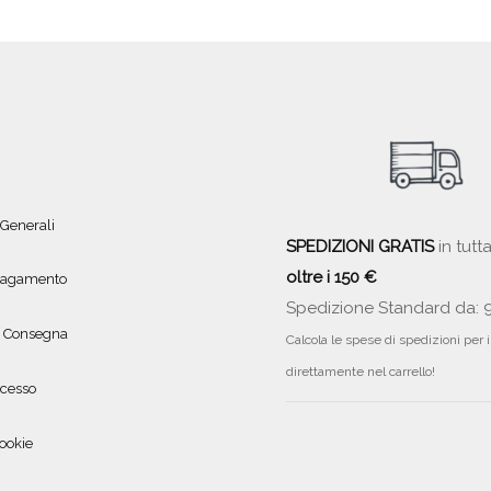
 Generali
SPEDIZIONI GRATIS
in tutta
oltre i 150 €
 pagamento
Spedizione Standard da: 
e Consegna
Calcola le spese di spedizioni per 
direttamente nel carrello!
ecesso
ookie