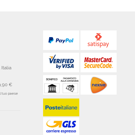
 Italia
9,90 €
il tuo paese