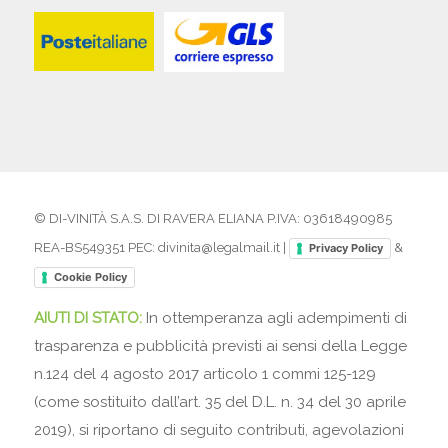
© DI-VINITÀ S.A.S. DI RAVERA ELIANA P.IVA: 03618490985
REA-BS549351 PEC: divinita@legalmail.it |
&
Privacy Policy
Cookie Policy
AIUTI DI STATO:
In ottemperanza agli adempimenti di
trasparenza e pubblicità previsti ai sensi della Legge
n.124 del 4 agosto 2017 articolo 1 commi 125-129
(come sostituito dall’art. 35 del D.L. n. 34 del 30 aprile
2019), si riportano di seguito contributi, agevolazioni