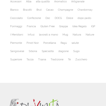
Accessori
Alba
alta qualità
Aromatico
Artigianale
Bianco
Biscotti
Brut
Cacao
Champagne
Chardonnay
Cioccolato
Confezione
Doc
DOCG
Dolce
dopo pasto
Formaggi
Francia
Gluten Free
Grappa
Idea Regalo
IGP
I Meridiani
Infusi
lavorati a mano
Mug
Natura
Nature
Piemonte
Pinot Noir
Porcellana
Ragù
salute
Sangiovese
Sibona
Specialità
stagione
Sugo
Superiore
Tazza
Tisana
Tradizione
Tè
Zucchero