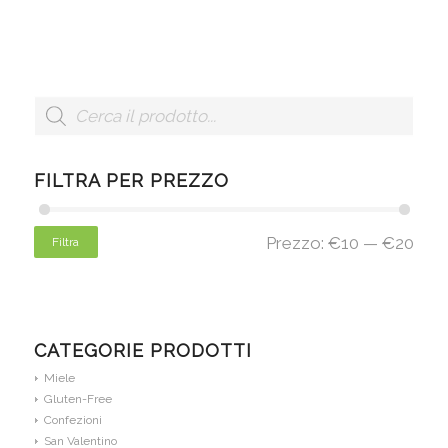
FILTRA PER PREZZO
Prezzo:
€10
—
€20
Filtra
CATEGORIE PRODOTTI
Miele
Gluten-Free
Confezioni
San Valentino