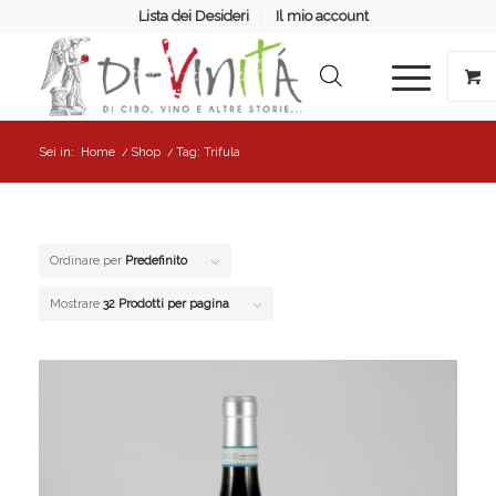
Lista dei Desideri
Il mio account
Sei in:
Home
/
Shop
/
Tag: Trifula
Ordinare per
Predefinito
Mostrare
32 Prodotti per pagina