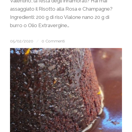
Valentino, la festa degli innamorati? Hai mai
assaggiato il Risotto alla Rosa e Champagne?
Ingredienti: 200 g di riso Vialone nano 20 g di
burro o Olio Extravergine…
05/02/2020
/
0 Commenti