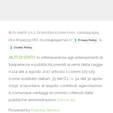
© DI-VINITÀ S.A.S. DI RAVERA ELIANA P.IVA: 03618490985
REA-BS549351 PEC: divinita@legalmail.it |
&
Privacy Policy
Cookie Policy
AIUTI DI STATO:
In ottemperanza agli adempimenti di
trasparenza e pubblicità previsti ai sensi della Legge
n.124 del 4 agosto 2017 articolo 1 commi 125-129
(come sostituito dall’art. 35 del D.L. n. 34 del 30 aprile
2019), si riportano di seguito contributi, agevolazioni
e comunque vantaggi economici ottenuti dalle
pubbliche amministrazioni:
Clicca qui
Powered by
Dracma Service