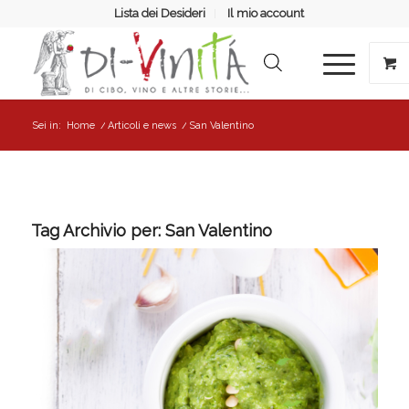
Lista dei Desideri
Il mio account
Sei in:
Home
/
Articoli e news
/
San Valentino
Tag Archivio per:
San Valentino