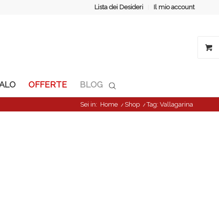
Lista dei Desideri
Il mio account
GALO
OFFERTE
BLOG
Sei in:
Home
/
Shop
/
Tag: Vallagarina