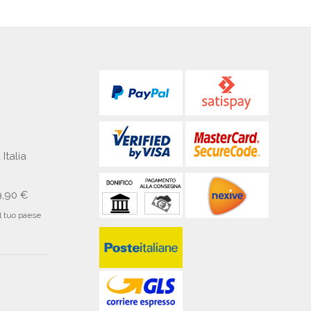
 Italia
9,90 €
il tuo paese