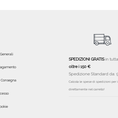
 Generali
SPEDIZIONI GRATIS
in tutta
oltre i 150 €
 pagamento
Spedizione Standard da: 
e Consegna
Calcola le spese di spedizioni per 
direttamente nel carrello!
ecesso
ookie