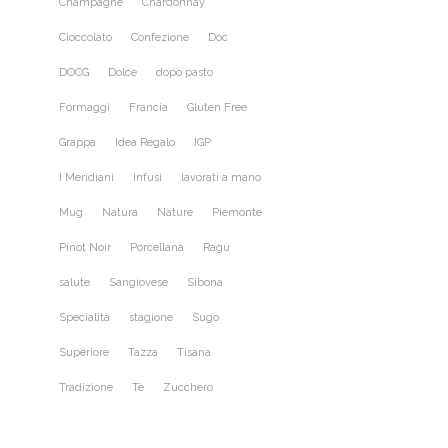
Champagne
Chardonnay
Cioccolato
Confezione
Doc
DOCG
Dolce
dopo pasto
Formaggi
Francia
Gluten Free
Grappa
Idea Regalo
IGP
I Meridiani
Infusi
lavorati a mano
Mug
Natura
Nature
Piemonte
Pinot Noir
Porcellana
Ragù
salute
Sangiovese
Sibona
Specialità
stagione
Sugo
Superiore
Tazza
Tisana
Tradizione
Tè
Zucchero