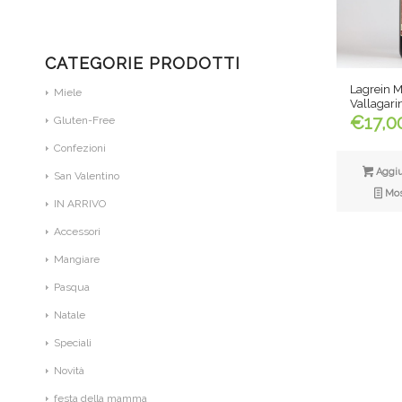
CATEGORIE PRODOTTI
Lagrein Me
Miele
Vallagari
€
17,0
Gluten-Free
Confezioni
Aggiun
San Valentino
Most
IN ARRIVO
Accessori
Mangiare
Pasqua
Natale
Speciali
Novità
festa della mamma