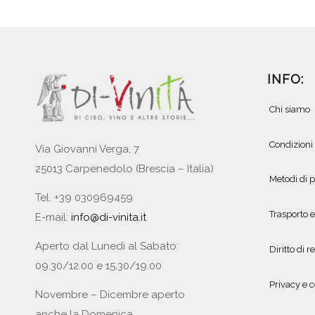
INFO:
Chi siamo
Condizioni
Via Giovanni Verga, 7
25013 Carpenedolo (Brescia – Italia)
Metodi di
Tel. +39 030969459
Trasporto 
E-mail:
info@di-vinita.it
Aperto dal Lunedì al Sabato:
Diritto di r
09.30/12.00 e 15.30/19.00
Privacy e c
Novembre – Dicembre aperto
anche la Domenica