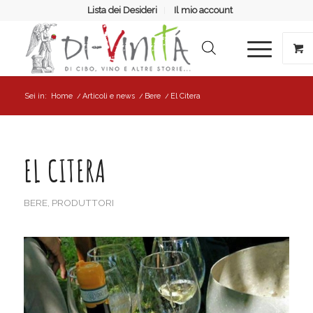
Lista dei Desideri
Il mio account
Sei in:
Home
/
Articoli e news
/
Bere
/
El Citera
EL CITERA
BERE
,
PRODUTTORI