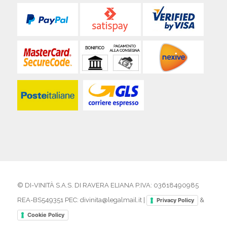
© DI-VINITÀ S.A.S. DI RAVERA ELIANA P.IVA: 03618490985
REA-BS549351 PEC: divinita@legalmail.it |
&
Privacy Policy
Cookie Policy