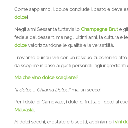
Come sappiamo, il dolce conclude il pasto e deve e
dolce
!
Negli anni Sessanta tuttavia lo
Champagne Brut
e gl
fedele del dessert, ma negli ultimi anni, la cultura e 
dolce
valorizzandone le qualità e la versatilità.
Troviamo quindi i vini con un residuo zuccherino alto c
da scoprire in base ai gusti personali, agli ingredienti 
Ma che vino dolce scegliere?
“Il dolce … Chiama Dolce!”
mai un secco!
Per i dolci di Carnevale, i dolci di frutta e i dolci al c
Malvasia
…
Ai dolci secchi, crostate e biscotti, abbiniamo i
vini 