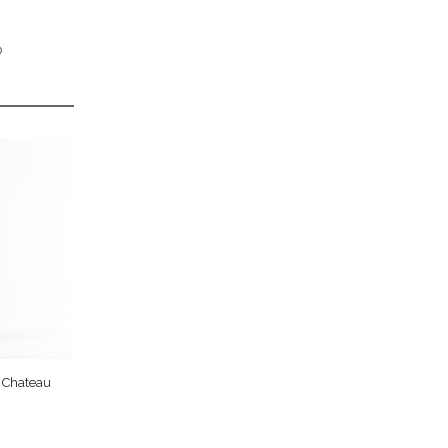
o
– Chateau