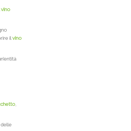
l vino
agno
ire il
vino
n’entità
chetto
,
delle