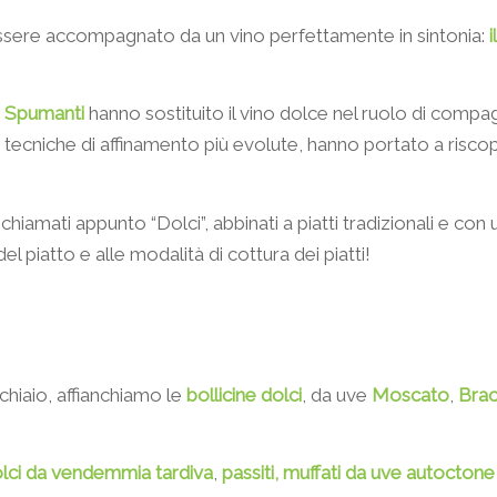
ssere accompagnato da un vino perfettamente in sintonia:
i
i
Spumanti
hanno sostituito il vino dolce nel ruolo di comp
le tecniche di affinamento più evolute, hanno portato a riscopr
hiamati appunto “Dolci”, abbinati a piatti tradizionali e con u
del piatto e alle modalità di cottura dei piatti!
ucchiaio, affianchiamo le
bollicine dolci
, da uve
Moscato
,
Brac
dolci da vendemmia tardiva
,
passiti, muffati da uve autoctone