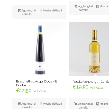
Aggiungi al
Mostra 
carrello
Aggiungi al
Mostra dettagli
carrello
Bracchetto d’Acqui Docg – Il
Passito Veneto Igt – Col 
Falchetto
€
19,50
iva inclusa
€
12,50
iva inclusa
Aggiungi al
Mostra dettagli
Aggiungi al
Mostra 
carrello
carrello