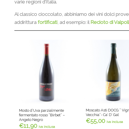
varie regioni d’Italia.
Al classico cioccolato, abbiniamo dei vini dolci prov
addirittura
fortificati
, ad esempio: il
Recioto di Valpoli
Moscato Asti DOCG ” Vig
Mosto d’Uva parzialmente
Vecchia”- Ca’ D’ Gal
fermentato rosso “Birbet” –
Angelo Negro
€
55,00
iva inclusa
€
11,90
iva inclusa