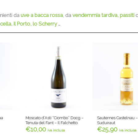
enienti da
uve a bacca rossa
, da
vendemmia tardiva, passiti
cella, il Porto, lo Scherry
…
na
Moscato d’Asti “Ciombo” Docg –
Sauternes Castelnau 
Tenuta del Fant – Il Falchetto
Suduiraut
€
10,00
€
25,90
iva inclusa
iva inclusa