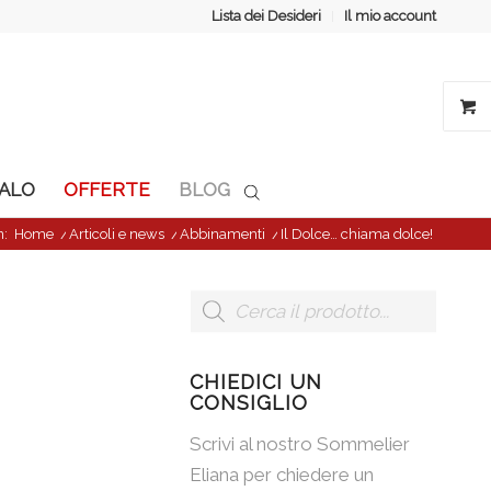
Lista dei Desideri
Il mio account
GALO
OFFERTE
BLOG
n:
Home
/
Articoli e news
/
Abbinamenti
/
Il Dolce… chiama dolce!
CHIEDICI UN
CONSIGLIO
Scrivi al nostro Sommelier
Eliana per chiedere un