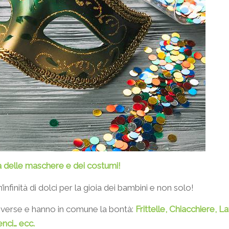
a delle maschere e dei costumi!
nfinità di dolci per la gioia dei bambini e non solo!
diverse e hanno in comune la bontà:
Frittelle, Chiacchiere, L
enci… ecc.